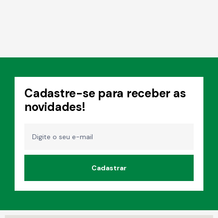
o
r
a
d
e
5
Cadastre-se para receber as
novidades!