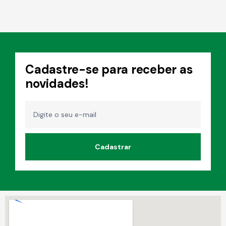
d
e
5
Cadastre-se para receber as
novidades!