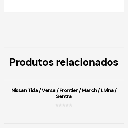
Produtos relacionados
Nissan Tida / Versa / Frontier / March / Livina /
Sentra
0
f
o