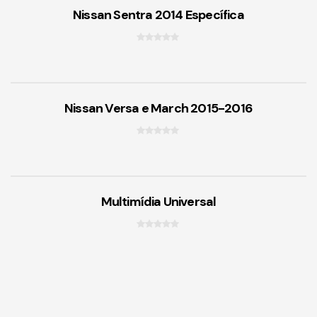
r
Nissan Sentra 2014 Específica
a
d
e
0
5
f
o
r
Nissan Versa e March 2015-2016
a
d
e
0
5
f
o
r
Multimídia Universal
a
d
e
0
5
f
o
r
a
d