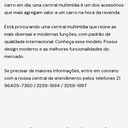
bluetooth para ligações hands-free e streaming de
áudio, espelhamento de smartphone, microfone externo
e muito mais, tudo para deixar suas viagens mais
prazerosas e seguras.
Somado a cuidados como manter a manutenção do
carro em dia, uma central multimídia é um dos acessórios
que mais agregam valor a um carro na hora da revenda.
Está procurando uma central multimídia que reúne as
mais diversas e modernas funções, com padrão de
qualidade internacional. Conheça esse modelo. Possui
design moderno e as melhores funcionalidades do
mercado.
Se precisar de maiores informações, entre em contato
com a nossa central de atendimento pelos telefones 21
96405-7360 / 3259-1994 / 3259-1987