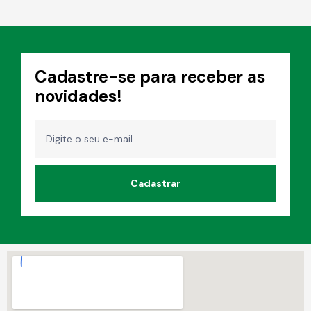
0
f
o
r
a
d
e
5
Cadastre-se para receber as
novidades!