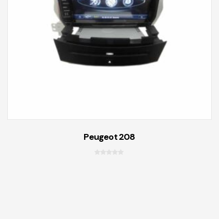
a
d
e
5
Peugeot 208