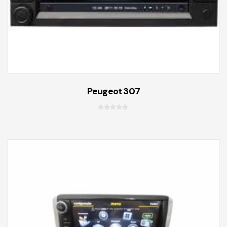
Peugeot 307
0
f
o
r