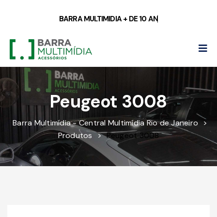
BARRA MULTIMIDIA
+
D
E
1
0
A
N
O
S
D
E
Peugeot 3008
Barra Multimídia - Central Multimídia Rio de Janeiro
>
Produtos
>
Peugeot 3008